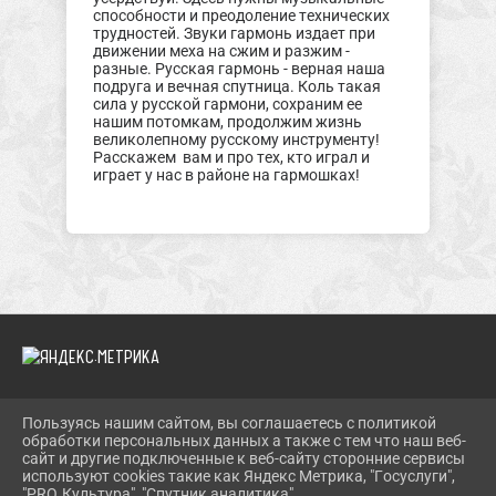
способности и преодоление технических
трудностей. Звуки гармонь издает при
движении меха на сжим и разжим -
разные. Русская гармонь - верная наша
подруга и вечная спутница. Коль такая
сила у русской гармони, сохраним ее
нашим потомкам, продолжим жизнь
великолепному русскому инструменту!
Расскажем вам и про тех, кто играл и
играет у нас в районе на гармошках!
Пользуясь нашим сайтом, вы соглашаетесь с политикой
2026 Г. SOLONESHMUZEY.RU
обработки персональных данных а также с тем что наш веб-
ВХОД
сайт и другие подключенные к веб-сайту сторонние сервисы
КАРТА САЙТА
используют cookies такие как Яндекс Метрика, "Госуслуги",
ПОЛИТИКА ОБРАБОТКИ ПЕРСОНАЛЬНЫХ ДАННЫХ
"PRO.Культура", "Спутник аналитика".