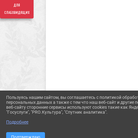
для
слабовидящих
Пользуясь нашим сайтом, вы соглашаетесь с политикой обрабо
персональных данных а также с тем что наш веб-сайт и другие
веб-сайту сторонние сервисы используют cookies такие как Янд
"Госуслуги", "PRO.Культура", "Спутник аналитика".
Подробнее
Подтверждаю