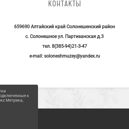
КОНТАКТЫ
659690 Алтайский край Солонешенский район
с. Солонешное ул. Партизанская д.3
тел. 8(385-94)21-3-47
е-mail: soloneshmuzey@yandex.ru
тки
 подключенные к
екс Метрика,