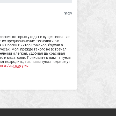
29
новения которых уходит в существование
 их предназначение, технологию и
 и России Виктор Романов, будучи в
уесах. Мол, прежде такого не встречал
елении и легкая, удобная да красивая
то и меда, соли. Приходите к нам на туеса
ет возродить, так наши туеса подскажут
utu.be/-fRUA8rYtmw