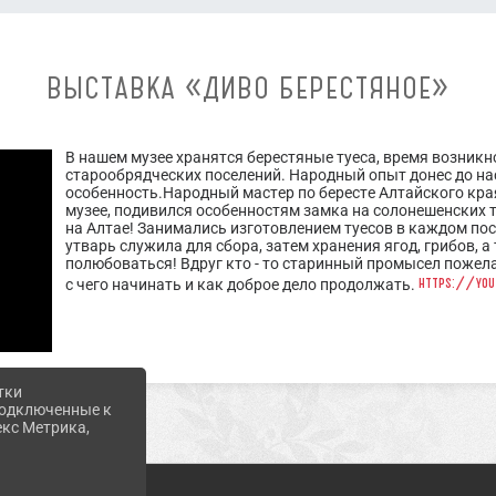
ВЫСТАВКА «ДИВО БЕРЕСТЯНОЕ»
В нашем музее хранятся берестяные туеса, время возник
старообрядческих поселений. Народный опыт донес до нас
особенность.Народный мастер по бересте Алтайского края
музее, подивился особенностям замка на солонешенских т
на Алтае! Занимались изготовлением туесов в каждом пос
утварь служила для сбора, затем хранения ягод, грибов, а 
полюбоваться! Вдруг кто - то старинный промысел пожела
https://yo
с чего начинать и как доброе дело продолжать.
тки
 подключенные к
екс Метрика,