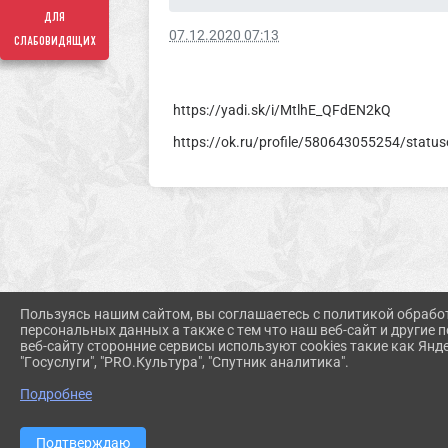
для
07.12.2020 07:13
слабовидящих
https://yadi.sk/i/MtlhE_QFdEN2kQ
https://ok.ru/profile/580643055254/stat
Пользуясь нашим сайтом, вы соглашаетесь с политикой обрабо
персональных данных а также с тем что наш веб-сайт и другие
веб-сайту сторонние сервисы используют cookies такие как Янд
"Госуслуги", "PRO.Культура", "Спутник аналитика".
Подробнее
Подтверждаю