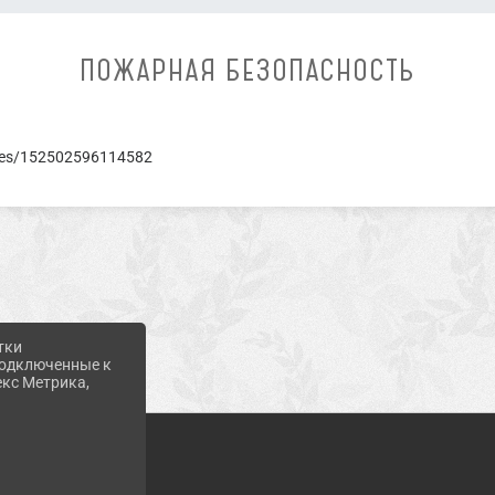
ПОЖАРНАЯ БЕЗОПАСНОСТЬ
uses/152502596114582
тки
 подключенные к
екс Метрика,