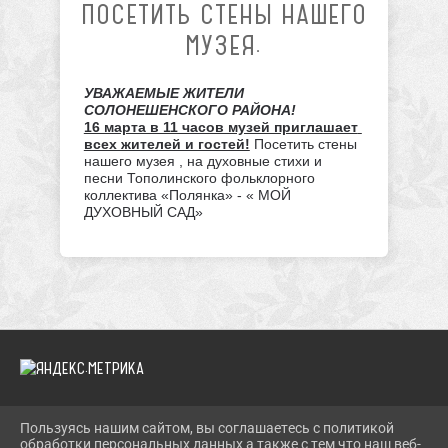
ПОСЕТИТЬ СТЕНЫ НАШЕГО
МУЗЕЯ.
УВАЖАЕМЫЕ ЖИТЕЛИ 
СОЛОНЕШЕНСКОГО РАЙОНА!
16 марта в 11 часов музей приглашает 
всех жителей и гостей!
 Посетить стены 
нашего музея , на духовные стихи и 
песни Тополинского фольклорного 
коллектива «Полянка» - « МОЙ 
ДУХОВНЫЙ САД»
Пользуясь нашим сайтом, вы соглашаетесь с политикой
2026 Г. SOLONESHMUZEY.RU
обработки персональных данных а также с тем что наш веб-