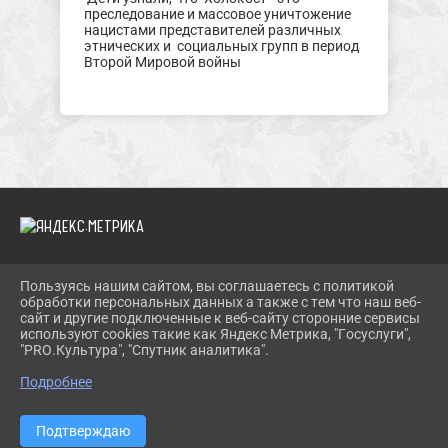
преследование и массовое уничтожение
нацистами представителей различных
этнических и социальных групп в период
Второй Мировой войны
Пользуясь нашим сайтом, вы соглашаетесь с политикой
2026 Г. SOLONESHMUZEY.RU
обработки персональных данных а также с тем что наш веб-
ВХОД
сайт и другие подключенные к веб-сайту сторонние сервисы
КАРТА САЙТА
используют cookies такие как Яндекс Метрика, "Госуслуги",
ПОЛИТИКА ОБРАБОТКИ ПЕРСОНАЛЬНЫХ ДАННЫХ
"PRO.Культура", "Спутник аналитика".
Подробнее
СДЕЛАНО НА KUBCMS
РАЗРАБОТКА И ПОДДЕРЖКА
Подтверждаю