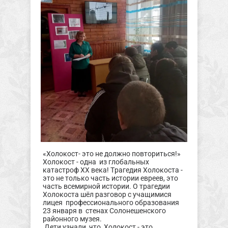
«Холокост- это не должно повториться!»
Холокост - одна из глобальных
катастроф XX века! Трагедия Холокоста -
это не только часть истории евреев, это
часть всемирной истории. О трагедии
Холокоста шёл разговор с учащимися
лицея профессионального образования
23 января в стенах Солонешенского
районного музея.
Дети узнали, что Холокост - это