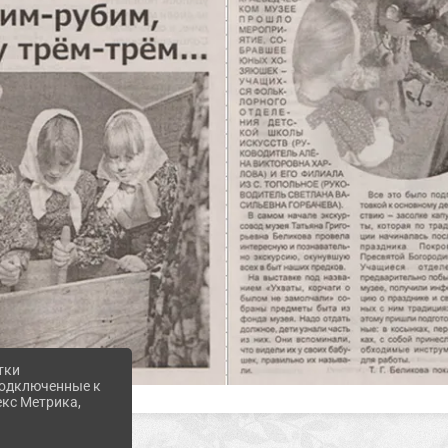
тки
 подключенные к
екс Метрика,