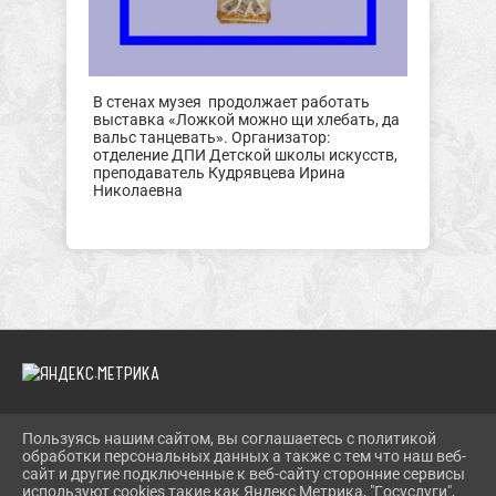
В стенах музея продолжает работать
выставка «Ложкой можно щи хлебать, да
вальс танцевать». Организатор:
отделение ДПИ Детской школы искусств,
преподаватель Кудрявцева Ирина
Николаевна
Пользуясь нашим сайтом, вы соглашаетесь с политикой
2026 Г. SOLONESHMUZEY.RU
обработки персональных данных а также с тем что наш веб-
ВХОД
сайт и другие подключенные к веб-сайту сторонние сервисы
КАРТА САЙТА
используют cookies такие как Яндекс Метрика, "Госуслуги",