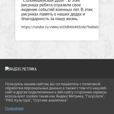
"Солонешенская ДШИ". В этих
рисунках ребята отразили свое
видение событий военных лет. В этих
рисунках память о наших дедах и
благодарность за нашу жизнь.
https://rutube.ru/video/a33db60493cde79a8a03f947a45
Пользуясь нашим сайтом, вы соглашаетесь с политикой
2026 Г. SOLONESHMUZEY.RU
обработки персональных данных а также с тем что наш веб-
ВХОД
сайт и другие подключенные к веб-сайту сторонние сервисы
КАРТА САЙТА
используют cookies такие как Яндекс Метрика, "Госуслуги",
ПОЛИТИКА ОБРАБОТКИ ПЕРСОНАЛЬНЫХ ДАННЫХ
"PRO.Культура", "Спутник аналитика".
Подробнее
СДЕЛАНО НА KUBCMS