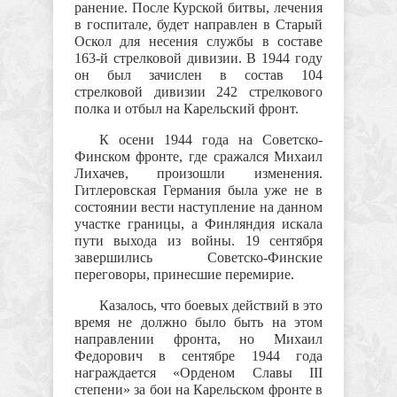
ранение. После Курской битвы, лечения
в госпитале, будет направлен в Старый
Оскол для несения службы в составе
163-й стрелковой дивизии. В 1944 году
он был зачислен в состав 104
стрелковой дивизии 242 стрелкового
полка и отбыл на Карельский фронт.
К осени 1944 года на Советско-
Финском фронте, где сражался Михаил
Лихачев, произошли изменения.
Гитлеровская Германия была уже не в
состоянии вести наступление на данном
участке границы, а Финляндия искала
пути выхода из войны. 19 сентября
завершились Советско-Финские
переговоры, принесшие перемирие.
Казалось, что боевых действий в это
время не должно было быть на этом
направлении фронта, но Михаил
Федорович в сентябре 1944 года
награждается «Орденом Славы III
степени» за бои на Карельском фронте в