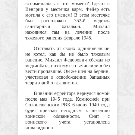
вспоминалось в тот момент? Где-то в
Венгрии у местечка варм. Фейер есть
могила с его именем! В этом местечке
был расположен 352-й медико-
санитарный батальон. Михаил
находился там на лечении после
тяжелого ранения феврале 1945.
Отставать от своих однополчан он
не хотел, как бы не было тяжелым
ранение. Михаил Федорович сбежал из
медсанбата, поэтому его зачислили в без
вести пропавшие. Он же шел на Берлин,
участвовал в освобождении Западных
территорий от фашистов.
В звании ефрейтора вернулся домой
после мая 1945 года. Комиссией при
Солонешенским РВК 6 июня 1949 года
будет признан негодным к несению
воинской обязанности. Снят с
воинского учета, установлена
инвалидность.