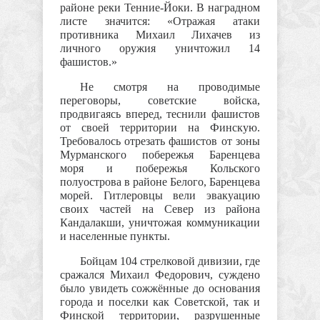
районе реки Тенние-Йоки. В наградном
листе значится: «Отражая атаки
противника Михаил Лихачев из
личного оружия уничтожил 14
фашистов.»
Не смотря на проводимые
переговоры, советские войска,
продвигаясь вперед, теснили фашистов
от своей территории на Финскую.
Требовалось отрезать фашистов от зоны
Мурманского побережья Баренцева
моря и побережья Кольского
полуострова в районе Белого, Баренцева
морей. Гитлеровцы вели эвакуацию
своих частей на Север из района
Кандалакши, уничтожая коммуникации
и населенные пункты.
Бойцам 104 стрелковой дивизии, где
сражался Михаил Федорович, суждено
было увидеть сожжённые до основания
города и поселки как Советской, так и
Финской территории, разрушенные