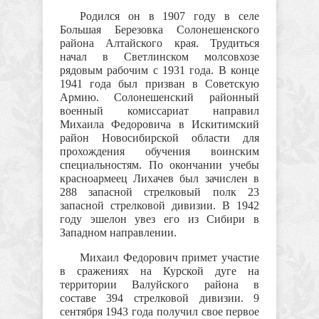
Родился он в 1907 году в селе
Большая Березовка Солонешенского
района Алтайского края. Трудиться
начал в Светлинском молсовхозе
рядовым рабочим с 1931 года. В конце
1941 года был призван в Советскую
Армию. Солонешенский районный
военный комиссариат направил
Михаила Федоровича в Искитимский
район Новосибирской области для
прохождения обучения воинским
специальностям. По окончании учебы
красноармеец Лихачев был зачислен в
288 запасной стрелковый полк 23
запасной стрелковой дивизии. В 1942
году эшелон увез его из Сибири в
Западном направлении.
Михаил Федорович примет участие
в сражениях на Курской дуге на
территории Валуйского района в
составе 394 стрелковой дивизии. 9
сентября 1943 года получил свое первое